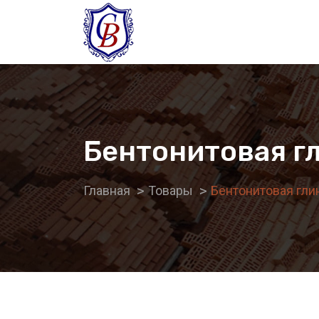
Бентонитовая г
Главная
Товары
Бентонитовая гли